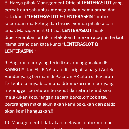
8. Hanya pihak Management Official
LENTERASLOT
yang
berhak dan sah untuk menggunakan nama brand dan
kata kunci "
LENTERASLOT & LENTERASPIN
" untuk
keperluan marketing dan bisnis. Semua pihak selain
pihak Management Official
LENTERASLOT
tidak
diperkenankan untuk melakukan tindakan apapun terkait
nama brand dan kata kunci "
LENTERASLOT &
LENTERASPIN
".
9. Bagi member yang terindikasi menggunakan IP
KAMBOJA dan FILIPINA atau di curigai sebagai Antek
Bandar yang bermain di Pasaran HK atau di Pasaran
Tertentu lainnya bila mana ditemukan member yang
melanggar peraturan tersebut dan atau terindikasi
melakukan kecurangan secara berkelompok atau
perorangan maka akun akan kami bekukan dan saldo
akan kami hanguskan.!!
10. Management tidak akan melayani untuk member