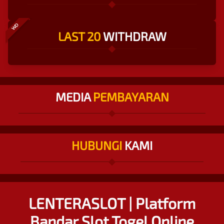
WD
LAST 20
WITHDRAW
MEDIA
PEMBAYARAN
HUBUNGI
KAMI
LENTERASLOT | Platform
Bandar Slot Togel Online