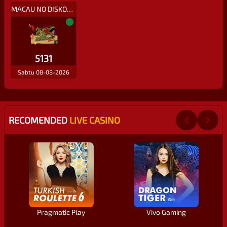
MACAU NO DISKON 00
5131
Sabtu 08-08-2026
RECOMENDED
LIVE CASINO
Pragmatic Play
Vivo Gaming